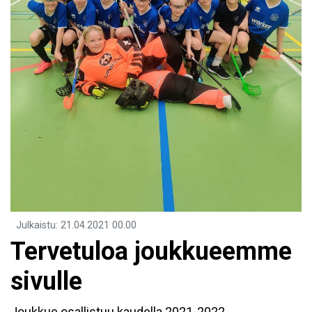
Julkaistu
:
21.04.2021
00.00
Tervetuloa joukkueemme
sivulle
Joukkue osallistuu kaudella 2021-2022