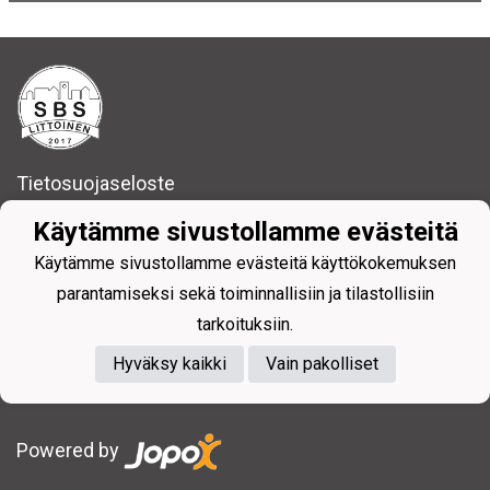
Tietosuojaseloste
Käytämme sivustollamme evästeitä
SBS Littoinen liikuttaa Kaarinassa!
Käytämme sivustollamme evästeitä käyttökokemuksen
SBS Littoinen ry
parantamiseksi sekä toiminnallisiin ja tilastollisiin
sbslittoinen@gmail.com
tarkoituksiin.
Hyväksy kaikki
Vain pakolliset
Powered by