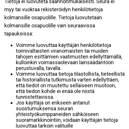
Tietoja ei luovuteta säännönmukaisesti. Seura ei
myy tai vuokraa rekisteröidyn henkilötietoja
kolmansille osapuolille. Tietoja luovutetaan
kolmansille osapuolille vain seuraavissa
tapauksissa:
Voimme luovuttaa käyttäjän henkilötietoja
toimivaltaisten viranomaisten tai muiden
tahojen esittämien vaatimusten edellyttämällä,
kulloinkin voimassaolevaan lainsäädäntöön
perustuvalla, tavalla.
Voimme luovuttaa tietoja tilastollista, tieteellistä
tai historiallista tutkimusta varten edellyttäen,
että tiedot on muutettu sellaiseen muotoon,
että tiedon kohde ei enää ole niistä
tunnistettavissa.
Jos käyttäjä on erikseen antanut
suostumuksensa seuran
yhteistyökumppaneiden sähköiseen
suoramarkkinointiin, voidaan käyttäjän tietoja
luovuttaa tarkoin valituille