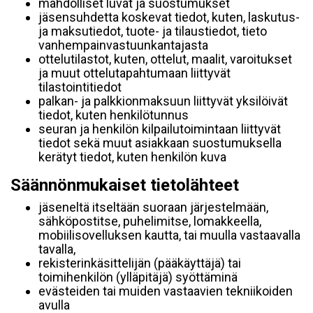
mahdolliset luvat ja suostumukset
jäsensuhdetta koskevat tiedot, kuten, laskutus-
ja maksutiedot, tuote- ja tilaustiedot, tieto
vanhempainvastuunkantajasta
ottelutilastot, kuten, ottelut, maalit, varoitukset
ja muut ottelutapahtumaan liittyvät
tilastointitiedot
palkan- ja palkkionmaksuun liittyvät yksilöivät
tiedot, kuten henkilötunnus
seuran ja henkilön kilpailutoimintaan liittyvät
tiedot sekä muut asiakkaan suostumuksella
kerätyt tiedot, kuten henkilön kuva
Säännönmukaiset tietolähteet
jäseneltä itseltään suoraan järjestelmään,
sähköpostitse, puhelimitse, lomakkeella,
mobiilisovelluksen kautta, tai muulla vastaavalla
tavalla,
rekisterinkäsittelijän (pääkäyttäjä) tai
toimihenkilön (ylläpitäjä) syöttäminä
evästeiden tai muiden vastaavien tekniikoiden
avulla