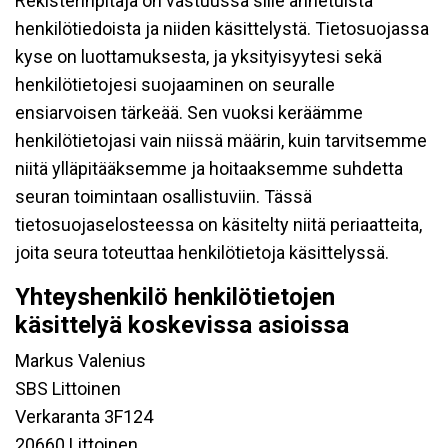
Rekisterinpitäjä on vastuussa sille annetuista
henkilötiedoista ja niiden käsittelystä. Tietosuojassa
kyse on luottamuksesta, ja yksityisyytesi sekä
henkilötietojesi suojaaminen on seuralle
ensiarvoisen tärkeää. Sen vuoksi keräämme
henkilötietojasi vain niissä määrin, kuin tarvitsemme
niitä ylläpitääksemme ja hoitaaksemme suhdetta
seuran toimintaan osallistuviin. Tässä
tietosuojaselosteessa on käsitelty niitä periaatteita,
joita seura toteuttaa henkilötietoja käsittelyssä.
Yhteyshenkilö henkilötietojen
käsittelyä koskevissa asioissa
Markus Valenius
SBS Littoinen
Verkaranta 3F124
20660 Littoinen