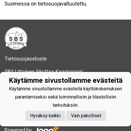
Suomessa on tietosuojavaltuutettu.
Tietosuojaseloste
SBS Littoinen liikuttaa Kaarinassa!
Käytämme sivustollamme evästeitä
SBS Littoinen ry
Käytämme sivustollamme evästeitä käyttökokemuksen
sbslittoinen@gmail.com
parantamiseksi sekä toiminnallisiin ja tilastollisiin
tarkoituksiin.
Hyväksy kaikki
Vain pakolliset
Powered by