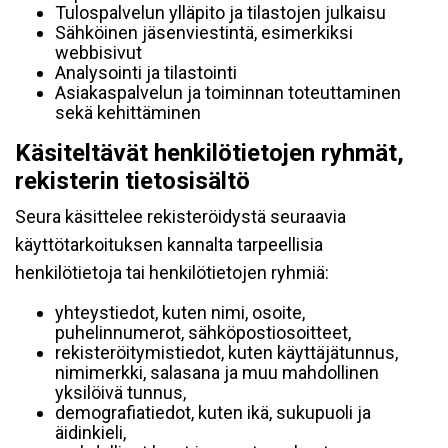
Tulospalvelun ylläpito ja tilastojen julkaisu
Sähköinen jäsenviestintä, esimerkiksi
webbisivut
Analysointi ja tilastointi
Asiakaspalvelun ja toiminnan toteuttaminen
sekä kehittäminen
Käsiteltävät henkilötietojen ryhmät,
rekisterin tietosisältö
Seura käsittelee rekisteröidystä seuraavia
käyttötarkoituksen kannalta tarpeellisia
henkilötietoja tai henkilötietojen ryhmiä:
yhteystiedot, kuten nimi, osoite,
puhelinnumerot, sähköpostiosoitteet,
rekisteröitymistiedot, kuten käyttäjätunnus,
nimimerkki, salasana ja muu mahdollinen
yksilöivä tunnus,
demografiatiedot, kuten ikä, sukupuoli ja
äidinkieli,