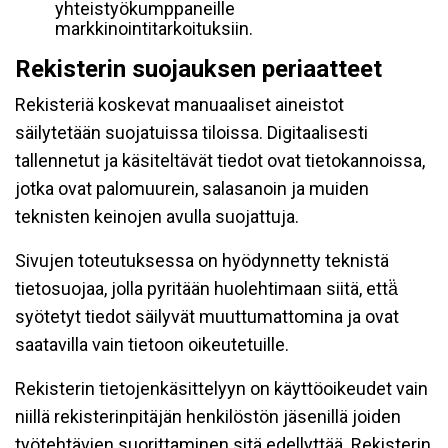
yhteistyökumppaneille
markkinointitarkoituksiin.
Rekisterin suojauksen periaatteet
Rekisteriä koskevat manuaaliset aineistot
säilytetään suojatuissa tiloissa. Digitaalisesti
tallennetut ja käsiteltävät tiedot ovat tietokannoissa,
jotka ovat palomuurein, salasanoin ja muiden
teknisten keinojen avulla suojattuja.
Sivujen toteutuksessa on hyödynnetty teknistä
tietosuojaa, jolla pyritään huolehtimaan siitä, että̈
syötetyt tiedot säilyvät muuttumattomina ja ovat
saatavilla vain tietoon oikeutetuille.
Rekisterin tietojenkäsittelyyn on käyttöoikeudet vain
niillä rekisterinpitäjän henkilöstön jäsenillä joiden
työtehtävien suorittaminen sitä edellyttää. Rekisterin