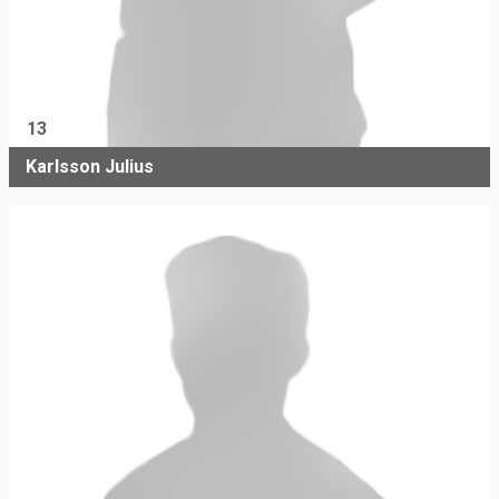
13
Karlsson Julius