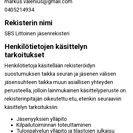
markus.valenius@gmail.com
0405214934
Rekisterin nimi
SBS Littoinen jäsenrekisteri
Henkilötietojen käsittelyn
tarkoitukset
Henkilötietoja käsitellään rekisteröidyn
suostumuksen taikka seuran ja jäsenen välisen
jäsensuhteen taikka muun asiallisen yhteyden
perusteella, jolloin lainmukainen käsittelyperuste on
rekisterinpitäjän oikeutettu etu, etenkin seuraaviin
käsittelyn tarkoituksiin:
Jäsenyyksien ylläpito
Kilpailutoiminnan toteuttaminen
Tulospalvelun ylläpito ja tilastojen julkaisu