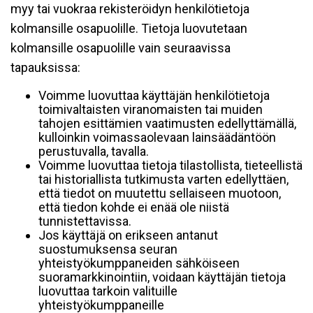
myy tai vuokraa rekisteröidyn henkilötietoja
kolmansille osapuolille. Tietoja luovutetaan
kolmansille osapuolille vain seuraavissa
tapauksissa:
Voimme luovuttaa käyttäjän henkilötietoja
toimivaltaisten viranomaisten tai muiden
tahojen esittämien vaatimusten edellyttämällä,
kulloinkin voimassaolevaan lainsäädäntöön
perustuvalla, tavalla.
Voimme luovuttaa tietoja tilastollista, tieteellistä
tai historiallista tutkimusta varten edellyttäen,
että tiedot on muutettu sellaiseen muotoon,
että tiedon kohde ei enää ole niistä
tunnistettavissa.
Jos käyttäjä on erikseen antanut
suostumuksensa seuran
yhteistyökumppaneiden sähköiseen
suoramarkkinointiin, voidaan käyttäjän tietoja
luovuttaa tarkoin valituille
yhteistyökumppaneille