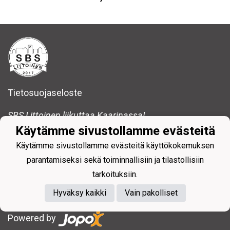
Tietosuojaseloste
SBS Littoinen liikuttaa Kaarinassa!
Käytämme sivustollamme evästeitä
SBS Littoinen ry
sbslittoinen@gmail.com
Käytämme sivustollamme evästeitä käyttökokemuksen
parantamiseksi sekä toiminnallisiin ja tilastollisiin
tarkoituksiin.
Hyväksy kaikki
Vain pakolliset
Powered by