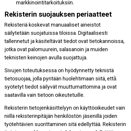
markkinointitarkoituksiin.
Rekisterin suojauksen periaatteet
Rekisteriä koskevat manuaaliset aineistot
säilytetään suojatuissa tiloissa. Digitaalisesti
tallennetut ja käsiteltävät tiedot ovat tietokannoissa,
jotka ovat palomuurein, salasanoin ja muiden
teknisten keinojen avulla suojattuja.
Sivujen toteutuksessa on hyödynnetty teknistä
tietosuojaa, jolla pyritään huolehtimaan siitä, että̈
syötetyt tiedot säilyvät muuttumattomina ja ovat
saatavilla vain tietoon oikeutetuille.
Rekisterin tietojenkäsittelyyn on käyttöoikeudet vain
niillä rekisterinpitäjän henkilöstön jäsenillä joiden
työtehtävien suorittaminen sitä edellyttää. Rekisterin