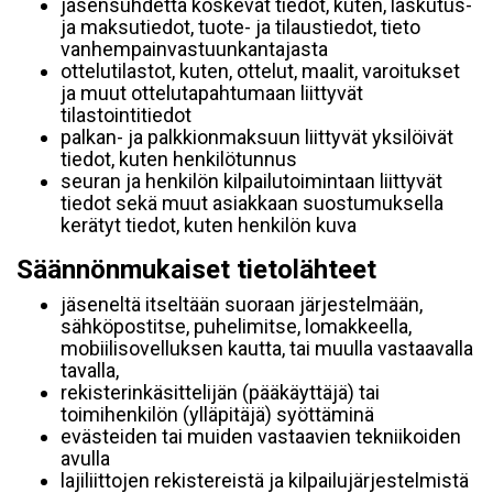
jäsensuhdetta koskevat tiedot, kuten, laskutus-
ja maksutiedot, tuote- ja tilaustiedot, tieto
vanhempainvastuunkantajasta
ottelutilastot, kuten, ottelut, maalit, varoitukset
ja muut ottelutapahtumaan liittyvät
tilastointitiedot
palkan- ja palkkionmaksuun liittyvät yksilöivät
tiedot, kuten henkilötunnus
seuran ja henkilön kilpailutoimintaan liittyvät
tiedot sekä muut asiakkaan suostumuksella
kerätyt tiedot, kuten henkilön kuva
Säännönmukaiset tietolähteet
jäseneltä itseltään suoraan järjestelmään,
sähköpostitse, puhelimitse, lomakkeella,
mobiilisovelluksen kautta, tai muulla vastaavalla
tavalla,
rekisterinkäsittelijän (pääkäyttäjä) tai
toimihenkilön (ylläpitäjä) syöttäminä
evästeiden tai muiden vastaavien tekniikoiden
avulla
lajiliittojen rekistereistä ja kilpailujärjestelmistä