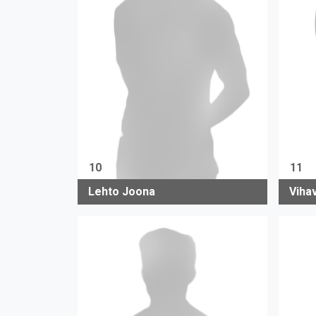
10
11
Lehto Joona
Viha