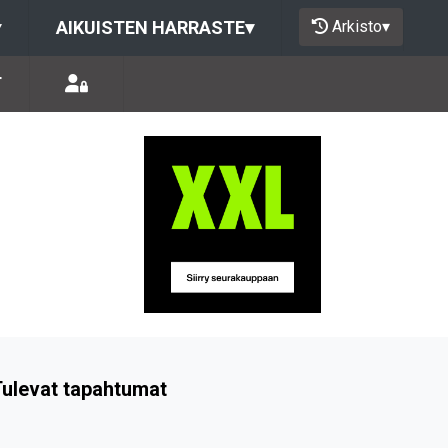
Arkisto
▾
▾
AIKUISTEN HARRASTE
▾
T
ulevat tapahtumat