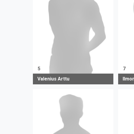
5
7
Valenius Arttu
Ilmo