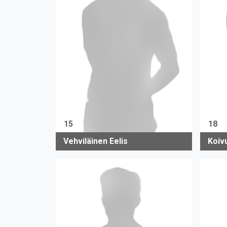
15
18
Vehviläinen Eelis
Koiv