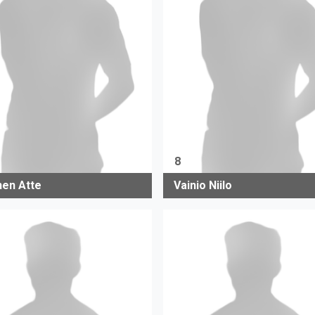
8
nen Atte
Vainio Niilo