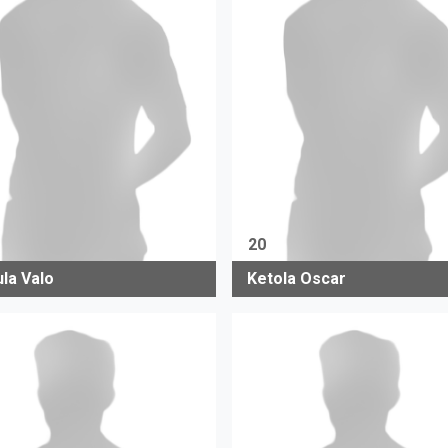
20
ula Valo
Ketola Oscar