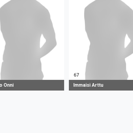
67
io Onni
Immaisi Arttu