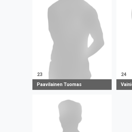
23
24
Paavilainen Tuomas
Vain