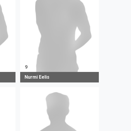
9
Nurmi Eelis