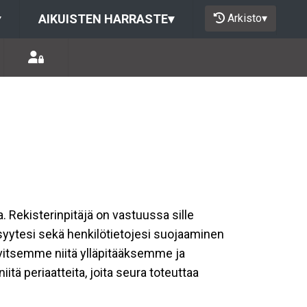
Arkisto
▾
▾
AIKUISTEN HARRASTE
▾
a. Rekisterinpitäjä on vastuussa sille
isyytesi sekä henkilötietojesi suojaaminen
rvitsemme niitä ylläpitääksemme ja
tä periaatteita, joita seura toteuttaa