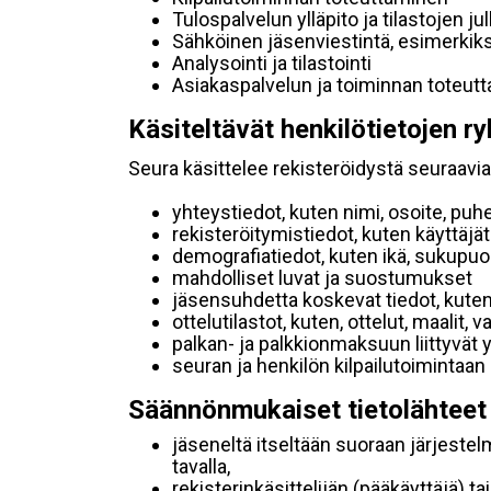
Tulospalvelun ylläpito ja tilastojen ju
Sähköinen jäsenviestintä, esimerkik
Analysointi ja tilastointi
Asiakaspalvelun ja toiminnan toteut
Käsiteltävät henkilötietojen ry
Seura käsittelee rekisteröidystä seuraavia 
yhteystiedot, kuten nimi, osoite, puh
rekisteröitymistiedot, kuten käyttäj
demografiatiedot, kuten ikä, sukupuoli 
mahdolliset luvat ja suostumukset
jäsensuhdetta koskevat tiedot, kuten
ottelutilastot, kuten, ottelut, maalit,
palkan- ja palkkionmaksuun liittyvät 
seuran ja henkilön kilpailutoimintaan
Säännönmukaiset tietolähteet
jäseneltä itseltään suoraan järjestel
tavalla,
rekisterinkäsittelijän (pääkäyttäjä) ta