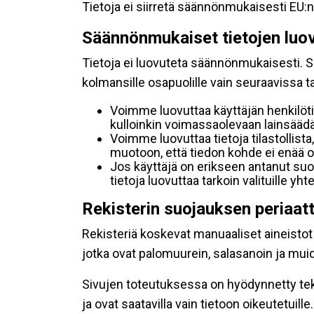
Tietoja ei siirretä säännönmukaisesti EU:n
Säännönmukaiset tietojen luo
Tietoja ei luovuteta säännönmukaisesti. Se
kolmansille osapuolille vain seuraavissa 
Voimme luovuttaa käyttäjän henkilöti
kulloinkin voimassaolevaan lainsäädän
Voimme luovuttaa tietoja tilastollista,
muotoon, että tiedon kohde ei enää ol
Jos käyttäjä on erikseen antanut s
tietoja luovuttaa tarkoin valituille y
Rekisterin suojauksen periaat
Rekisteriä koskevat manuaaliset aineistot s
jotka ovat palomuurein, salasanoin ja muid
Sivujen toteutuksessa on hyödynnetty tekni
ja ovat saatavilla vain tietoon oikeutetuille.