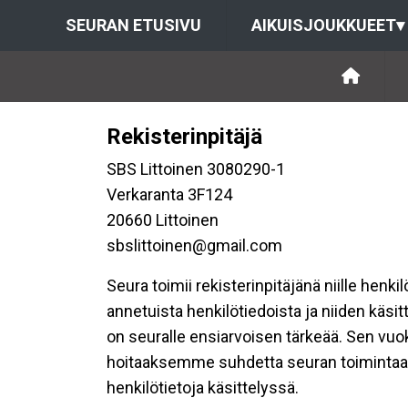
SEURAN ETUSIVU
AIKUISJOUKKUEET
▾
Rekisterinpitäjä
SBS Littoinen 3080290-1
Verkaranta 3F124
20660 Littoinen
sbslittoinen@gmail.com
Seura toimii rekisterinpitäjänä niille henk
annetuista henkilötiedoista ja niiden käsi
on seuralle ensiarvoisen tärkeää. Sen vuo
hoitaaksemme suhdetta seuran toimintaan os
henkilötietoja käsittelyssä.