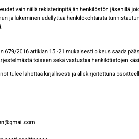
eudet vain niillä rekisterinpitäjän henkilöstön jäsenillä j
nen ja lukeminen edellyttää henkilökohtaista tunnistautum
.
n 679/2016 artiklan 15 -21 mukaisesti oikeus saada pääsy 
t järjestelmästä toiseen sekä vastustaa henkilötietojen käsi
öt tulee lähettää kirjallisesti ja allekirjoitettuna osoitteell
inen@gmail.com