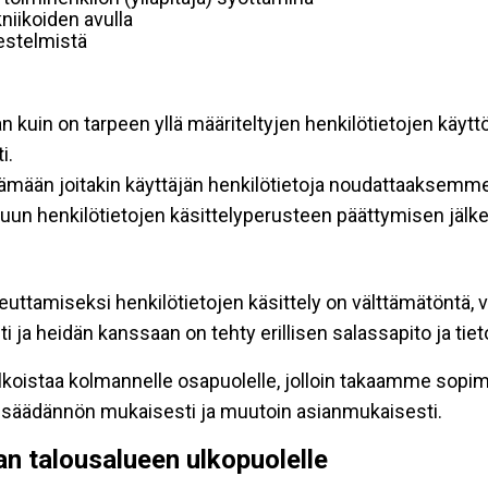
niikoiden avulla
rjestelmistä
an kuin on tarpeen yllä määriteltyjen henkilötietojen käytt
i.
ttämään joitakin käyttäjän henkilötietoja noudattaaksemme
un henkilötietojen käsittelyperusteen päättymisen jälk
teuttamiseksi henkilötietojen käsittely on välttämätöntä, v
 ja heidän kanssaan on tehty erillisen salassapito ja tie
koistaa kolmannelle osapuolelle, jolloin takaamme sopimus
insäädännön mukaisesti ja muutoin asianmukaisesti.
pan talousalueen ulkopuolelle