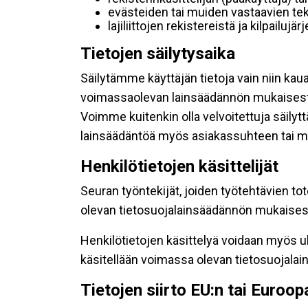
evästeiden tai muiden vastaavien tek
lajiliittojen rekistereistä ja kilpailujä
Tietojen säilytysaika
Säilytämme käyttäjän tietoja vain niin kau
voimassaolevan lainsäädännön mukaisest
Voimme kuitenkin olla velvoitettuja säily
lainsäädäntöä myös asiakassuhteen tai mu
Henkilötietojen käsittelijät
Seuran työntekijät, joiden työtehtävien to
olevan tietosuojalainsäädännön mukaisesti
Henkilötietojen käsittelyä voidaan myös ul
käsitellään voimassa olevan tietosuojala
Tietojen siirto EU:n tai Euroo