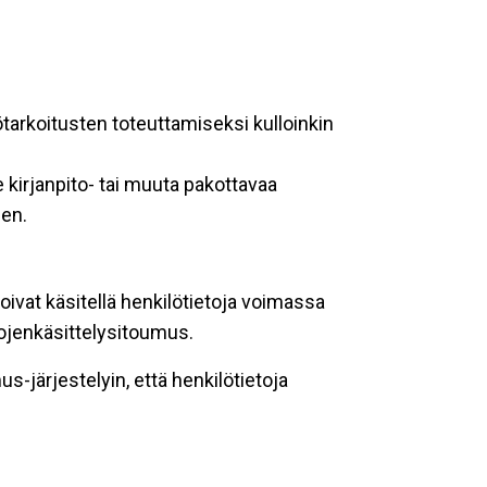
ötarkoitusten toteuttamiseksi kulloinkin
 kirjanpito- tai muuta pakottavaa
een.
oivat käsitellä henkilötietoja voimassa
tojenkäsittelysitoumus.
-järjestelyin, että henkilötietoja