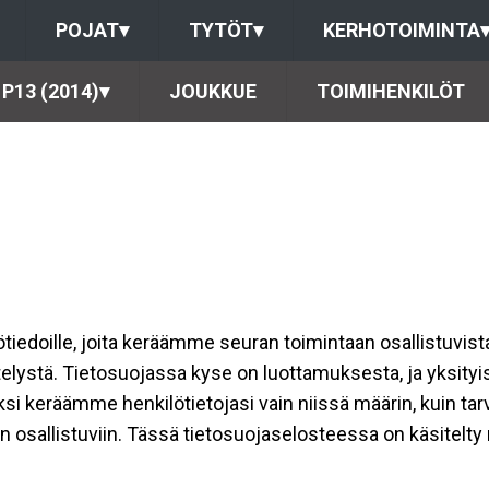
POJAT
▾
TYTÖT
▾
KERHOTOIMINTA
P13 (2014)
▾
JOUKKUE
TOIMIHENKILÖT
ilötiedoille, joita keräämme seuran toimintaan osallistuvist
ttelystä. Tietosuojassa kyse on luottamuksesta, ja yksity
ksi keräämme henkilötietojasi vain niissä määrin, kuin ta
allistuviin. Tässä tietosuojaselosteessa on käsitelty nii