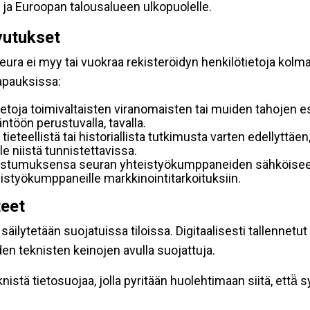
 ja Euroopan talousalueen ulkopuolelle.
vutukset
ura ei myy tai vuokraa rekisteröidyn henkilötietoja kolman
tapauksissa:
etoja toimivaltaisten viranomaisten tai muiden tahojen e
töön perustuvalla, tavalla.
 tieteellistä tai historiallista tutkimusta varten edellyttäe
e niistä tunnistettavissa.
uostumuksensa seuran yhteistyökumppaneiden sähköiseen 
hteistyökumppaneille markkinointitarkoituksiin.
teet
äilytetään suojatuissa tiloissa. Digitaalisesti tallennetut 
en teknisten keinojen avulla suojattuja.
stä tietosuojaa, jolla pyritään huolehtimaan siitä, että̈