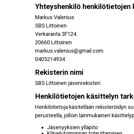
Yhteyshenkilö henkilötietojen 
Markus Valenius
SBS Littoinen
Verkaranta 3F124
20660 Littoinen
markus.valenius@gmail.com
0405214934
Rekisterin nimi
SBS Littoinen jäsenrekisteri
Henkilötietojen käsittelyn tar
Henkilötietoja käsitellään rekisteröidyn 
perusteella, jolloin lainmukainen käsittelyp
Jäsenyyksien ylläpito
Kilpailutoiminnan toteuttaminen