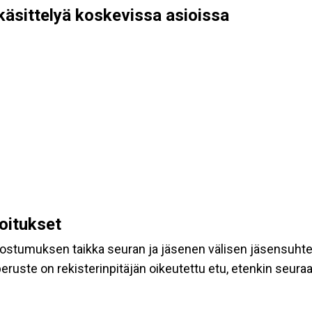
käsittelyä koskevissa asioissa
koitukset
suostumuksen taikka seuran ja jäsenen välisen jäsensuht
eruste on rekisterinpitäjän oikeutettu etu, etenkin seuraav