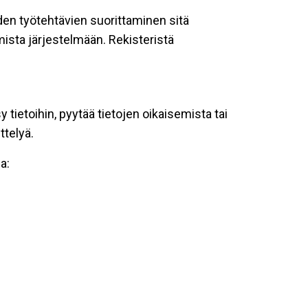
oiden työtehtävien suorittaminen sitä
ista järjestelmään. Rekisteristä
tietoihin, pyytää tietojen oikaisemista tai
ttelyä.
a: