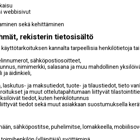
lkaisu
si webbisivut
taminen sekä kehittäminen
hmät, rekisterin tietosisältö
käyttötarkoituksen kannalta tarpeellisia henkilötietoja tai
elinnumerot, sähköpostiosoitteet,
ätunnus, nimimerkki, salasana ja muu mahdollinen yksilöiv
ja äidinkieli,
, laskutus- ja maksutiedot, tuote- ja tilaustiedot, tieto
 varoitukset ja muut ottelutapahtumaan liittyvät tilastointiti
yksilöivät tiedot, kuten henkilötunnus
 liittyvät tiedot sekä muut asiakkaan suostumuksella kerät
mään, sähköpostitse, puhelimitse, lomakkeella, mobiilisove
i toimihenkilön (ylläpitäjä) syöttäminä