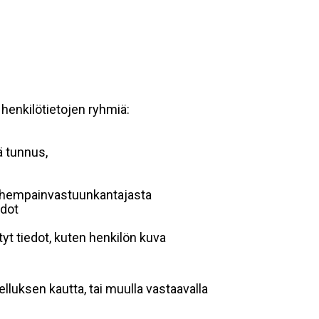
 henkilötietojen ryhmiä:
ä tunnus,
 vanhempainvastuunkantajasta
edot
yt tiedot, kuten henkilön kuva
lluksen kautta, tai muulla vastaavalla