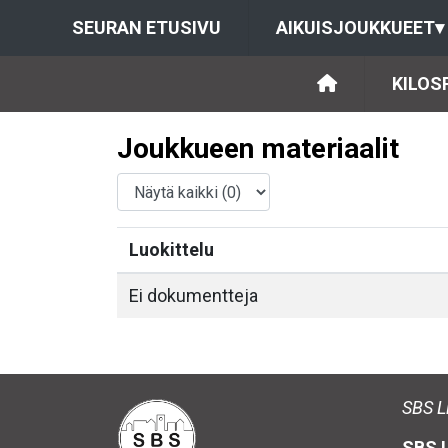
SEURAN ETUSIVU
AIKUISJOUKKUEET
▾
KILOSP
Joukkueen materiaalit
Luokittelu
Ei dokumentteja
SBS L
SBS L