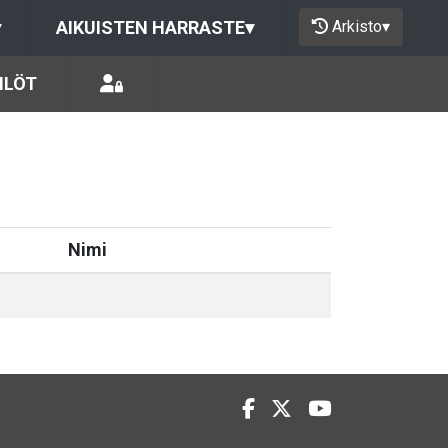
Arkisto
▾
▾
AIKUISTEN HARRASTE
▾
ILÖT
Nimi