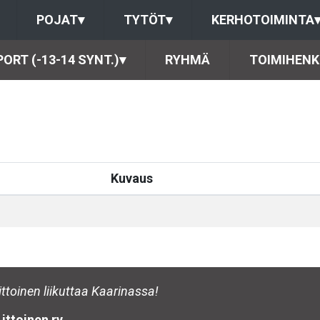
POJAT
▾
TYTÖT
▾
KERHOTOIMINTA
ORT (-13-14 SYNT.)
▾
RYHMÄ
TOIMIHENK
Kuvaus
ittoinen liikuttaa Kaarinassa!
ittoinen ry