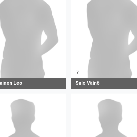
7
ainen Leo
Salo Väinö