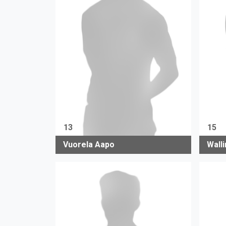
13
15
Vuorela Aapo
Wall