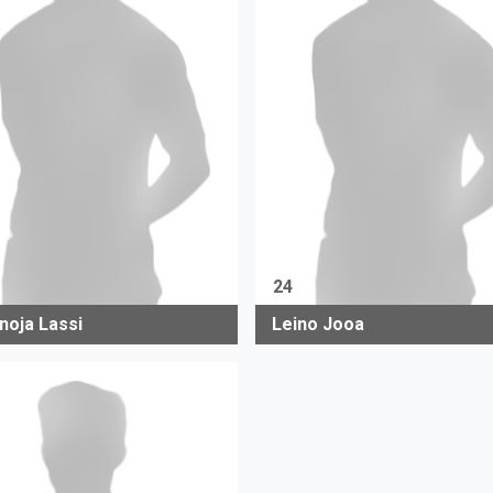
24
noja Lassi
Leino Jooa