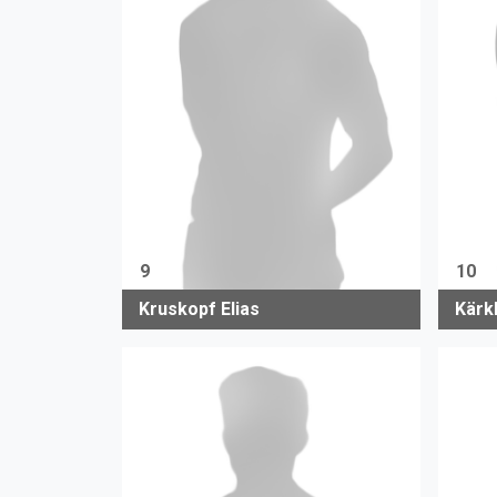
9
10
Kruskopf Elias
Kärk