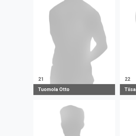
21
22
Tuomola Otto
Tiisa