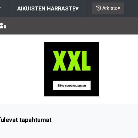
Arkisto
▾
▾
AIKUISTEN HARRASTE
▾
ulevat tapahtumat