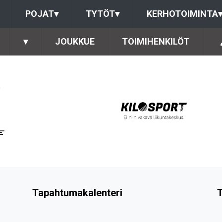
POJAT
▾
TYTÖT
▾
KERHOTOIMINTA
▾
JOUKKUE
TOIMIHENKILÖT
Tapahtumakalenteri
T