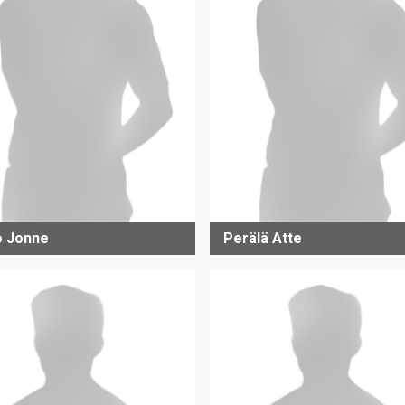
io Jonne
Perälä Atte