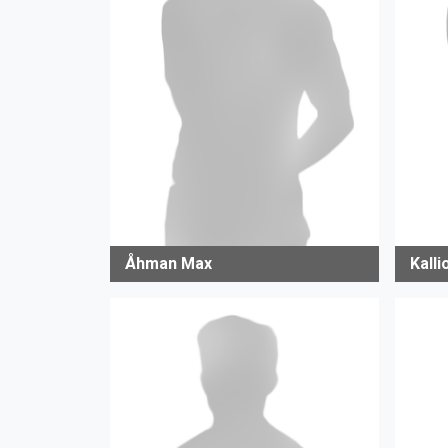
Åhman Max
Kall