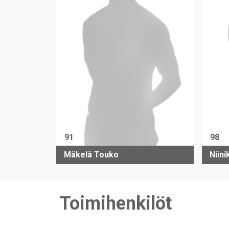
91
98
Mäkelä Touko
Niini
Toimihenkilöt