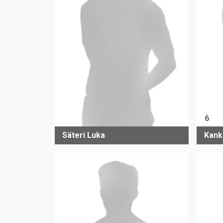
6
Säteri Luka
Kank